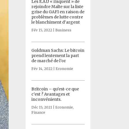
Les E.A.U « risquent » de
rejoindre Malte sur la liste
grise du GAFI en raison de
problèmes de lutte contre
le blanchiment d’argent
Fév 15, 2022
|
Business
Goldman Sachs: Le bitcoin
prend lentement la part
de marché de l’or
Fév 14, 2022
|
Economie
Britcoin – qu’est-ce que
c’est ? Avantages et
inconvénients.
Déc 15, 2021
|
Economie
,
Finance