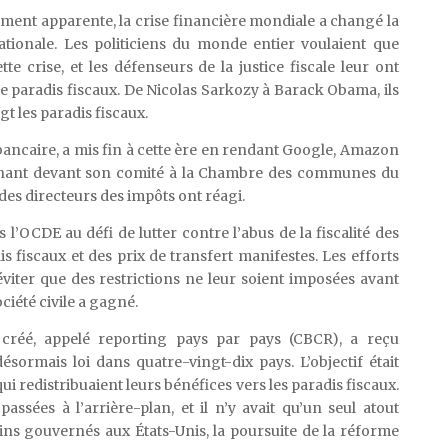
ement apparente, la crise financière mondiale a changé la
ationale. Les politiciens du monde entier voulaient que
te crise, et les défenseurs de la justice fiscale leur ont
e paradis fiscaux. De Nicolas Sarkozy à Barack Obama, ils
gt les paradis fiscaux.
ncaire, a mis fin à cette ère en rendant Google, Amazon
gnant devant son comité à la Chambre des communes du
es directeurs des impôts ont réagi.
l’OCDE au défi de lutter contre l’abus de la fiscalité des
is fiscaux et des prix de transfert manifestes. Les efforts
viter que des restrictions ne leur soient imposées avant
ciété civile a gagné.
 créé, appelé reporting pays par pays (CBCR), a reçu
ésormais loi dans quatre-vingt-dix pays. L’objectif était
 qui redistribuaient leurs bénéfices vers les paradis fiscaux.
assées à l’arrière-plan, et il n’y avait qu’un seul atout
cains gouvernés aux États-Unis, la poursuite de la réforme