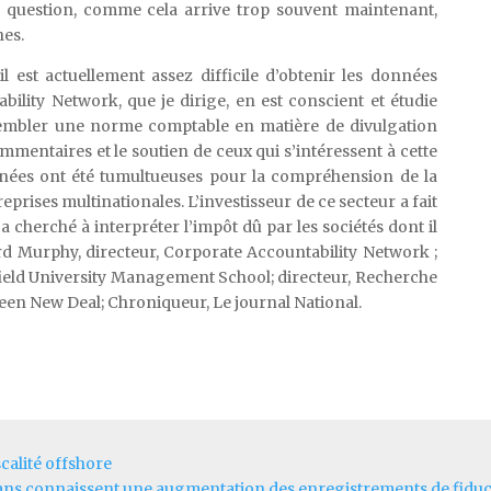
te question, comme cela arrive trop souvent maintenant,
es.
il est actuellement assez difficile d’obtenir les données
bility Network, que je dirige, en est conscient et étudie
sembler une norme comptable en matière de divulgation
mmentaires et le soutien de ceux qui s’intéressent à cette
nnées ont été tumultueuses pour la compréhension de la
eprises multinationales. L’investisseur de ce secteur a fait
a cherché à interpréter l’impôt dû par les sociétés dont il
ard Murphy, directeur, Corporate Accountability Network ;
field University Management School; directeur, Recherche
een New Deal; Chroniqueur, Le journal National.
calité offshore
mans connaissent une augmentation des enregistrements de fiduc