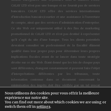
CALAY LTD n’est pas une banque et ne fournit pas de services
bancaires. CALAY LTD offre des services internationaux
d’introduction bancaire/courtier et une assistance à l’ouverture
de compte, ainsi que des services d’administration d’entreprise.
Ce site Web est uniquement utilisé à des fins de marketing
promotionnel de CALAY LTD et n’est pas destiné à représenter
qu’il s’agit du site d’une banque. Tous les clients potentiels
devraient consulter un professionnel de la fiscalité dûment
qualifié dans leur propre pays pour déterminer leurs propres
implications fiscales avant de se lancer dans toute stratégie
décrite sur ce site Web. Étant donné que les lois de chaque pays
sont différentes, changent constamment et peuvent faire l’objet
d’interprétations différentes par les tribunaux, toute
information contenue dans ce document concernant la
minimisation des impôts doit être vérifiée par un tel avocat
qualifié et compétent.
Nous utilisons des cookies pour vous offrir la meilleure
expérience sur notre site.
You can find out more about which cookies we are using or
© 1997-2024
CALAY Banking™ - Tous droits réservés –
Cookies
switch them off in
settings
.
settings
–
Terms and Conditions