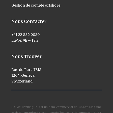
Gestion de compte offshore
Nous Contacter
+41 22 886 0080
Lu-Ve: 9h – 18h
Nous Trouver
Rue du Parc 3BIS
1204, Geneva
Switzerland
CALAY Banking ™ est un nom commercial de CALAY LTD, une
société enregistrée aux Seychelles sous le numéro 15222.