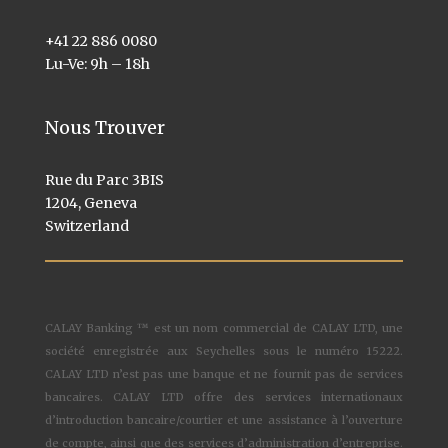
+41 22 886 0080
Lu-Ve: 9h – 18h
Nous Trouver
Rue du Parc 3BIS
1204, Geneva
Switzerland
CALAY Banking ™ est un nom commercial de CALAY LTD, une
société enregistrée aux Seychelles sous le numéro 15222.
CALAY LTD n’est pas une banque et ne fournit pas de services
bancaires. CALAY LTD offre des services internationaux
d’introduction bancaire/courtier et une assistance à l’ouverture
de compte, ainsi que des services d’administration d’entreprise.