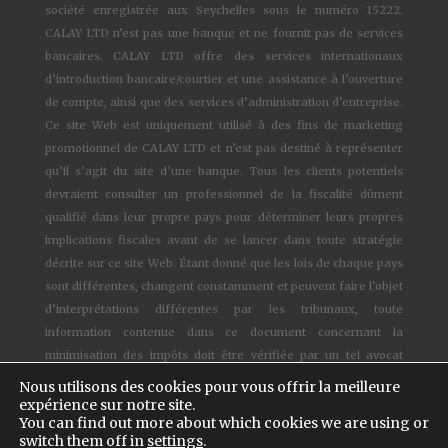
société enregistrée aux Seychelles sous le numéro 15222.
CALAY LTD n’est pas une banque et ne fournit pas de services
bancaires. CALAY LTD offre des services internationaux
d’introduction bancaire/courtier et une assistance à l’ouverture
de compte, ainsi que des services d’administration d’entreprise.
Ce site Web est uniquement utilisé à des fins de marketing
promotionnel de CALAY LTD et n’est pas destiné à représenter
qu’il s’agit du site d’une banque. Tous les clients potentiels
devraient consulter un professionnel de la fiscalité dûment
qualifié dans leur propre pays pour déterminer leurs propres
implications fiscales avant de se lancer dans toute stratégie
décrite sur ce site Web. Étant donné que les lois de chaque pays
sont différentes, changent constamment et peuvent faire l’objet
d’interprétations différentes par les tribunaux, toute
information contenue dans ce document concernant la
minimisation des impôts doit être vérifiée par un tel avocat
qualifié et compétent.
Nous utilisons des cookies pour vous offrir la meilleure
expérience sur notre site.
You can find out more about which cookies we are using or
© 1997-2024
CALAY Banking™ - Tous droits réservés –
Cookies
switch them off in
settings
.