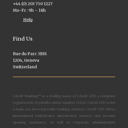
+44 (0) 203 750 1227
Mo-Fr : 9h – 18h
Help
Find Us
Rue du Parc 3BIS
1204, Geneva
Switzerland
CALAY Banking™ is a trading name of CALAY LTD, a company
registered in Seychelles under number 15222. CALAY LTD is not
a bank, nor does it provide banking services. CALAY LTD offers
international bank/broker introductory services and account
opening assistance, as well as corporate administration