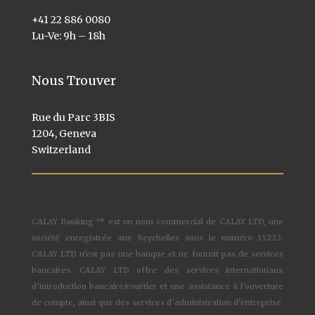
+41 22 886 0080
Lu-Ve: 9h – 18h
Nous Trouver
Rue du Parc 3BIS
1204, Geneva
Switzerland
CALAY Banking ™ est un nom commercial de CALAY LTD, une
société enregistrée aux Seychelles sous le numéro 15222.
CALAY LTD n’est pas une banque et ne fournit pas de services
bancaires. CALAY LTD offre des services internationaux
d’introduction bancaire/courtier et une assistance à l’ouverture
de compte, ainsi que des services d’administration d’entreprise.