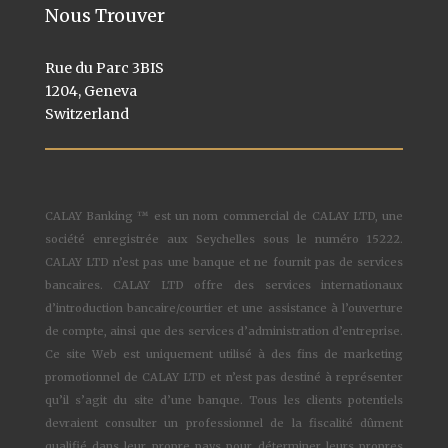
Nous Trouver
Rue du Parc 3BIS
1204, Geneva
Switzerland
CALAY Banking ™ est un nom commercial de CALAY LTD, une
société enregistrée aux Seychelles sous le numéro 15222.
CALAY LTD n’est pas une banque et ne fournit pas de services
bancaires. CALAY LTD offre des services internationaux
d’introduction bancaire/courtier et une assistance à l’ouverture
de compte, ainsi que des services d’administration d’entreprise.
Ce site Web est uniquement utilisé à des fins de marketing
promotionnel de CALAY LTD et n’est pas destiné à représenter
qu’il s’agit du site d’une banque. Tous les clients potentiels
devraient consulter un professionnel de la fiscalité dûment
qualifié dans leur propre pays pour déterminer leurs propres