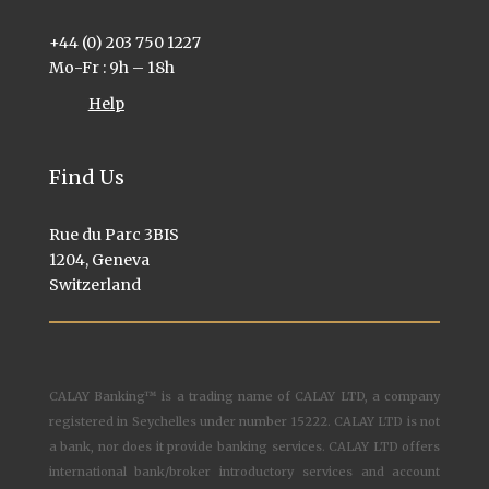
+44 (0) 203 750 1227
Mo-Fr : 9h – 18h
Help
Find Us
Rue du Parc 3BIS
1204, Geneva
Switzerland
CALAY Banking™ is a trading name of CALAY LTD, a company
registered in Seychelles under number 15222. CALAY LTD is not
a bank, nor does it provide banking services. CALAY LTD offers
international bank/broker introductory services and account