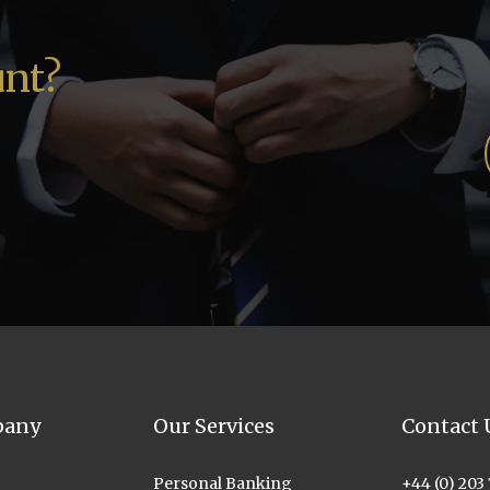
unt?
pany
Our Services
Contact 
Personal Banking
+44 (0) 203