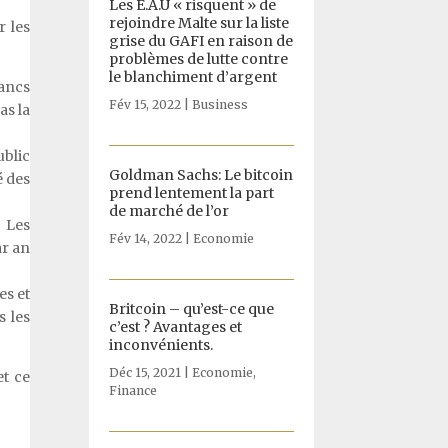
Les E.A.U « risquent » de
rejoindre Malte sur la liste
r les
grise du GAFI en raison de
problèmes de lutte contre
le blanchiment d’argent
rancs
Fév 15, 2022
|
Business
as la
ublic
Goldman Sachs: Le bitcoin
é des
prend lentement la part
de marché de l’or
« Les
Fév 14, 2022
|
Economie
ar an
es et
Britcoin – qu’est-ce que
s les
c’est ? Avantages et
inconvénients.
Déc 15, 2021
|
Economie
,
et ce
Finance