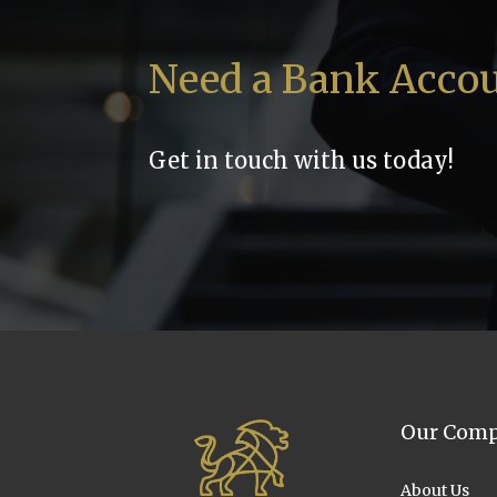
Need a Bank Acco
Get in touch with us today!
Our Com
About Us