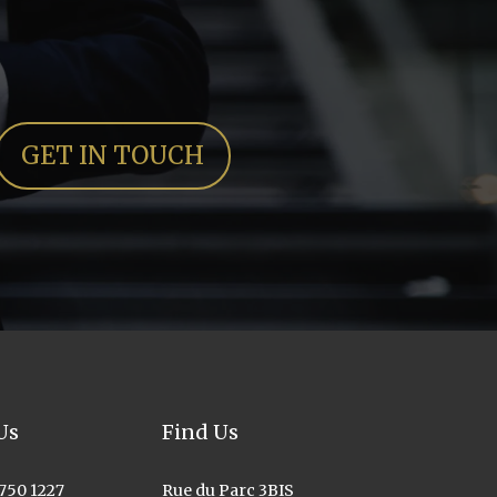
GET IN TOUCH
Us
Find Us
 750 1227
Rue du Parc 3BIS