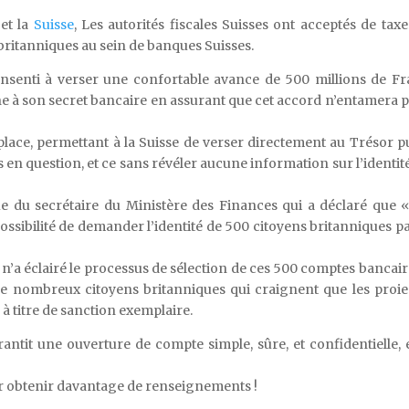
 et la
Suisse
, Les autorités fiscales Suisses ont acceptés de taxe
britanniques au sein de banques Suisses.
consenti à verser une confortable avance de 500 millions de F
oche à son secret bancaire en assurant que cet accord n’entamera p
 place, permettant à la Suisse de verser directement au Trésor p
en question, et ce sans révéler aucune information sur l’identit
e du secrétaire du Ministère des Finances qui a déclaré que 
ossibilité de demander l’identité de 500 citoyens britanniques p
e n’a éclairé le processus de sélection de ces 500 comptes bancair
de nombreux citoyens britanniques qui craignent que les proie
 à titre de sanction exemplaire.
antit une ouverture de compte simple, sûre, et confidentielle, 
 obtenir davantage de renseignements !